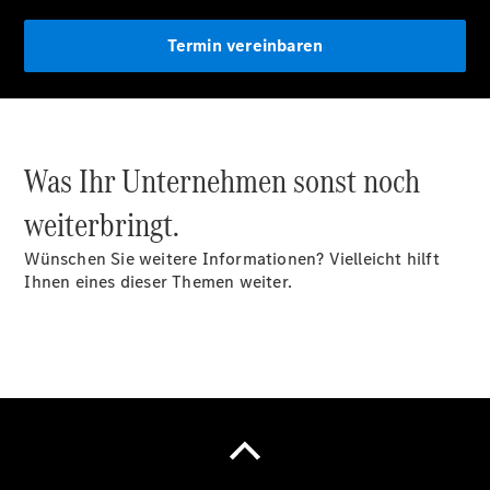
Termin vereinbaren
Übersicht
MobiloVan
Intelligente
Was Ihr Unternehmen sonst noch
Fahrzeugsteuerung
weiterbringt.
Wünschen Sie weitere Informationen? Vielleicht hilft
Ihnen eines dieser Themen weiter.
Übersicht
Digitale
Extras
Van Uptime
Monitor