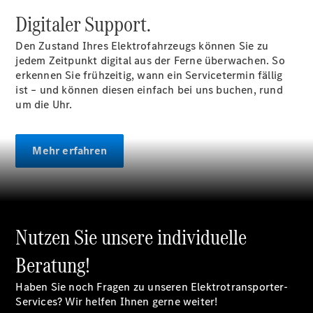
Unfallreparaturen
Digitaler Support.
SmallRepair
Rücknahme
Den Zustand Ihres Elektrofahrzeugs können Sie zu
&
jedem Zeitpunkt digital aus der Ferne überwachen. So
Entsorgung
erkennen Sie frühzeitig, wann ein Servicetermin fällig
Wartung
ist – und können diesen einfach bei uns buchen, rund
Reparatur
um die Uhr.
Service-
und
Garantie-
Mehr erfahren
Pakete
Mobile
Service
Fleet
Services
Elektrofahrzeug-
Nutzen Sie unsere individuelle
Service
VanService
Beratung!
basic
Mobilitätslösungen
Haben Sie noch Fragen zu unseren Elektrotransporter-
Services? Wir helfen Ihnen gerne weiter!