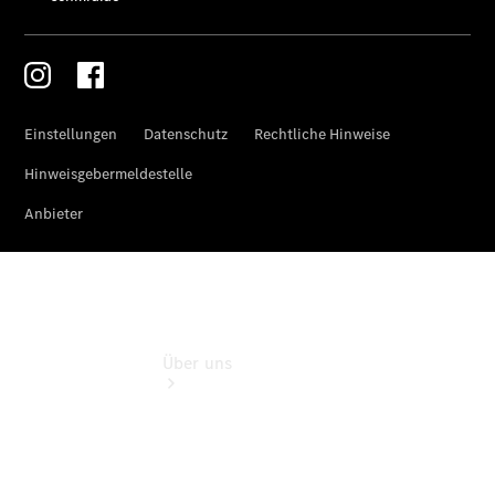
Service für
Reisemobile
Teile &
Zubehör
Rückrufe &
Umrüstungen
Über uns