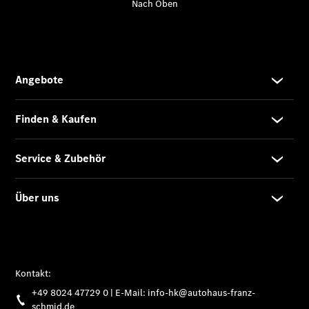
Onboard
Service App
Mercedes-
Benz
Qualität
Übersicht
Original-
Teile
Neufahrzeuggarantie
Online-
Terminbuchung
Pannen- &
Schadenhilfe